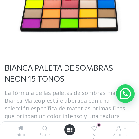
BIANCA PALETA DE SOMBRAS
NEON 15 TONOS
La fórmula de las paletas de sombras mate de
Bianca Makeup está elaborada con una
selección específica de materias primas finas
que brindan un color intenso y una textura
similar a los pétalos de una rosa. De esta forma
0
obtienes una aplicación que se desliza
Inicio
Buscar
Lista
Account