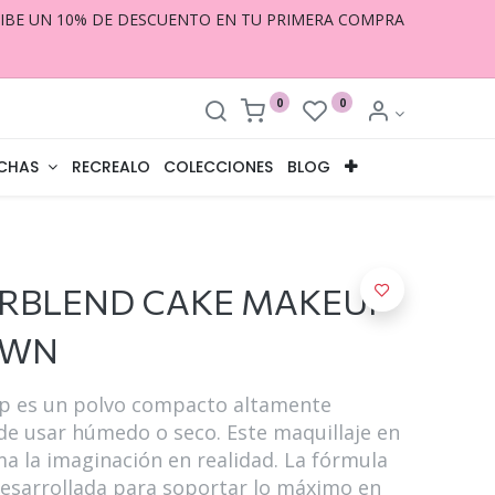
CIBE UN 10% DE DESCUENTO EN TU PRIMERA COMPRA
0
0
CHAS
RECREALO
COLECCIONES
BLOG
RBLEND CAKE MAKEUP
OWN
p es un polvo compacto altamente
e usar húmedo o seco. Este maquillaje en
ma la imaginación en realidad. La fórmula
desarrollada para soportar lo máximo en