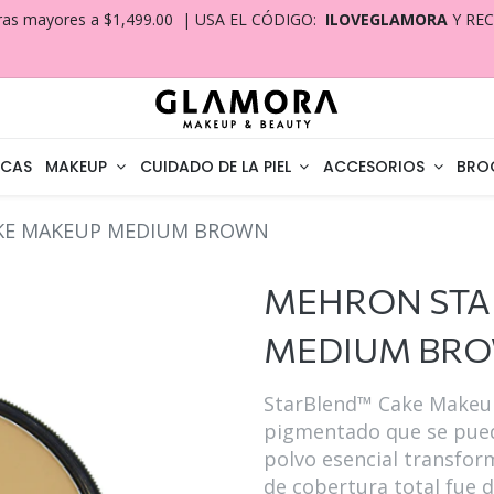
ras mayores a $1,499.00 | USA EL CÓDIGO:
ILOVEGLAMORA
Y RE
CAS
MAKEUP
CUIDADO DE LA PIEL
ACCESORIOS
BRO
KE MAKEUP MEDIUM BROWN
MEHRON STA
MEDIUM BR
StarBlend™ Cake Makeu
pigmentado que se pued
polvo esencial transfor
de cobertura total fue 