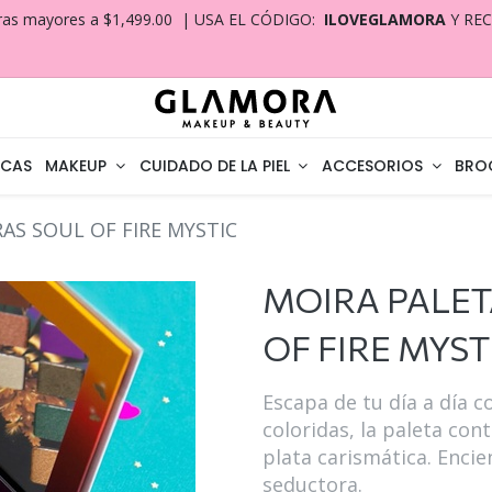
ras mayores a $1,499.00 | USA EL CÓDIGO:
ILOVEGLAMORA
Y RE
CAS
MAKEUP
CUIDADO DE LA PIEL
ACCESORIOS
BRO
AS SOUL OF FIRE MYSTIC
MOIRA PALET
OF FIRE MYST
Escapa de tu día a día c
coloridas, la paleta con
plata carismática. Encie
seductora.