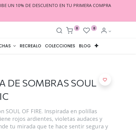
CIBE UN 10% DE DESCUENTO EN TU PRIMERA COMPRA
0
0
CHAS
RECREALO
COLECCIONES
BLOG
A DE SOMBRAS SOUL
IC
on SOUL OF FIRE. Inspirada en polillas
tiene rojos ardientes, violetas audaces y
nde tu mirada que te hace sentir segura y