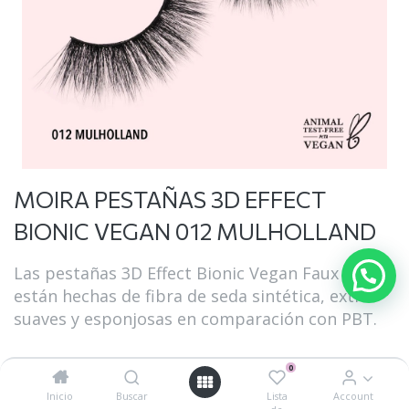
MOIRA PESTAÑAS 3D EFFECT
BIONIC VEGAN 012 MULHOLLAND
Las pestañas 3D Effect Bionic Vegan Faux Mink
están hechas de fibra de seda sintética, extra
suaves y esponjosas en comparación con PBT.
1. Material de imitación de visón supersuave e
0
innovador
Inicio
Buscar
Lista
Account