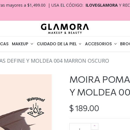
ras mayores a $1,499.00 | USA EL CÓDIGO:
ILOVEGLAMORA
Y RE
CAS
MAKEUP
CUIDADO DE LA PIEL
ACCESORIOS
BRO
AS DEFINE Y MOLDEA 004 MARRON OSCURO
MOIRA POMAD
Y MOLDEA 0
$
189.00