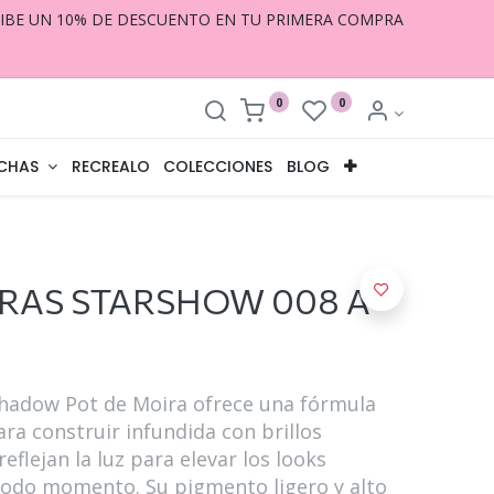
CIBE UN 10% DE DESCUENTO EN TU PRIMERA COMPRA
0
0
CHAS
RECREALO
COLECCIONES
BLOG
RAS STARSHOW 008 A
Shadow Pot de Moira ofrece una fórmula
ra construir infundida con brillos
eflejan la luz para elevar los looks
todo momento. Su pigmento ligero y alto