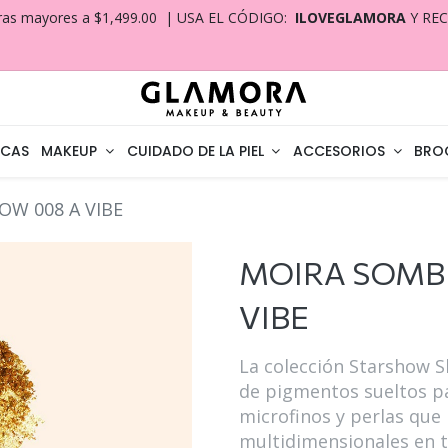
ras mayores a $1,499.00 | USA EL CÓDIGO:
ILOVEGLAMORA
Y RE
CAS
MAKEUP
CUIDADO DE LA PIEL
ACCESORIOS
BRO
W 008 A VIBE
MOIRA SOMB
VIBE
La colección Starshow 
de pigmentos sueltos pa
microfinos y perlas que r
multidimensionales en 