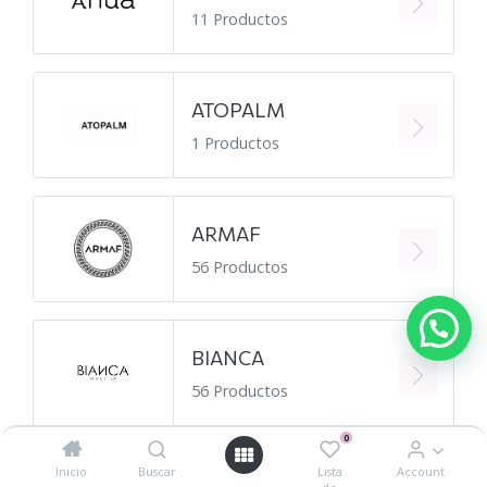
11 Productos
ATOPALM
1 Productos
ARMAF
56 Productos
BIANCA
56 Productos
0
Inicio
Buscar
Lista
Account
BEAUTY OF JOSEON